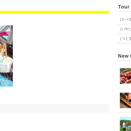
Tour
［たべ
［いや
［つく
New 