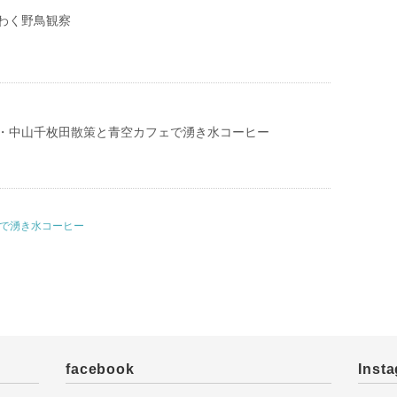
わく野鳥観察
・中山千枚田散策と青空カフェで湧き水コーヒー
ェで湧き水コーヒー
facebook
Inst