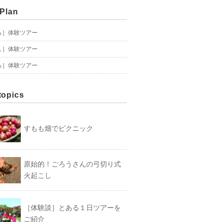
 Plan
る］体験ツアー
し］体験ツアー
る］体験ツアー
topics
すもも畑でピクニック
原始的！ごろうさんの弓切り式
火起こし
［体験談］とある１日ツアーを
ご紹介