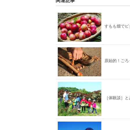
関連記事
すもも畑でピ
原始的！ごろ
［体験談］と