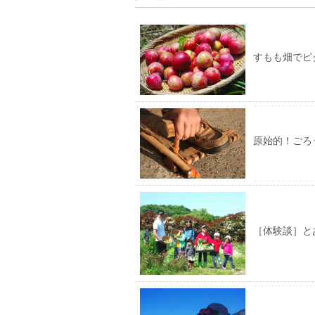
すもも畑でピ
原始的！ごろ
［体験談］と