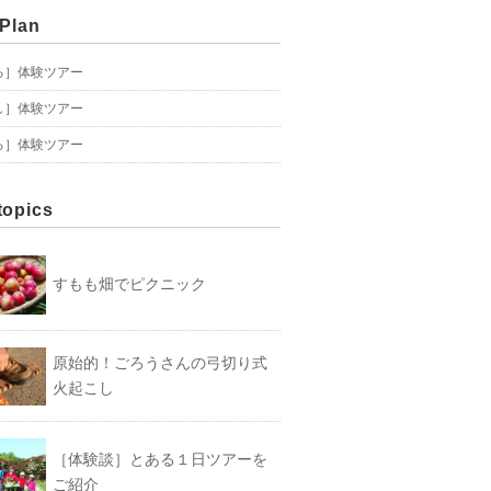
 Plan
る］体験ツアー
し］体験ツアー
る］体験ツアー
topics
すもも畑でピクニック
原始的！ごろうさんの弓切り式
火起こし
［体験談］とある１日ツアーを
ご紹介