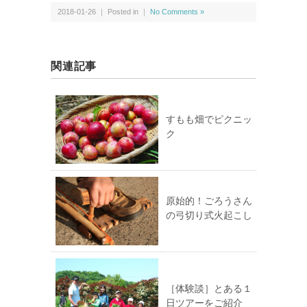
2018-01-26 ｜ Posted in ｜
No Comments »
関連記事
すもも畑でピクニッ
ク
原始的！ごろうさん
の弓切り式火起こし
［体験談］とある１
日ツアーをご紹介