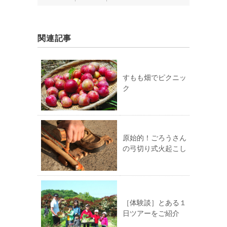
関連記事
すもも畑でピクニッ
ク
原始的！ごろうさん
の弓切り式火起こし
［体験談］とある１
日ツアーをご紹介