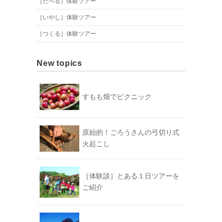
［たべる］体験ツアー
［いやし］体験ツアー
［つくる］体験ツアー
New topics
すもも畑でピクニック
原始的！ごろうさんの弓切り式
火起こし
［体験談］とある１日ツアーを
ご紹介