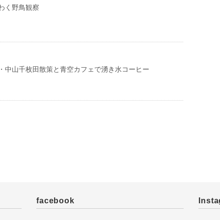
わく野鳥観察
・中山千枚田散策と青空カフェで湧き水コーヒー
facebook
Inst