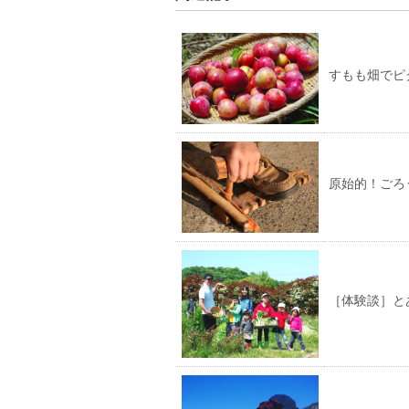
すもも畑でピ
原始的！ごろ
［体験談］と