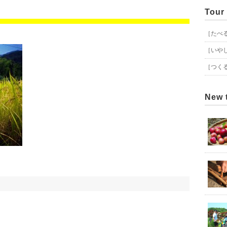
Tour
［たべ
［いや
［つく
New 