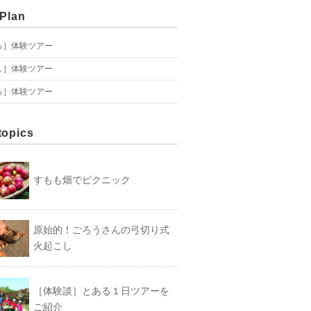
 Plan
る］体験ツアー
し］体験ツアー
る］体験ツアー
topics
すもも畑でピクニック
原始的！ごろうさんの弓切り式
火起こし
［体験談］とある１日ツアーを
ご紹介