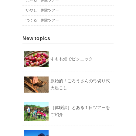
［たべる］体験ツアー
［いやし］体験ツアー
［つくる］体験ツアー
New topics
すもも畑でピクニック
原始的！ごろうさんの弓切り式
火起こし
［体験談］とある１日ツアーを
ご紹介