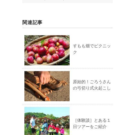
関連記事
すもも畑でピクニッ
ク
原始的！ごろうさん
の弓切り式火起こし
［体験談］とある１
日ツアーをご紹介