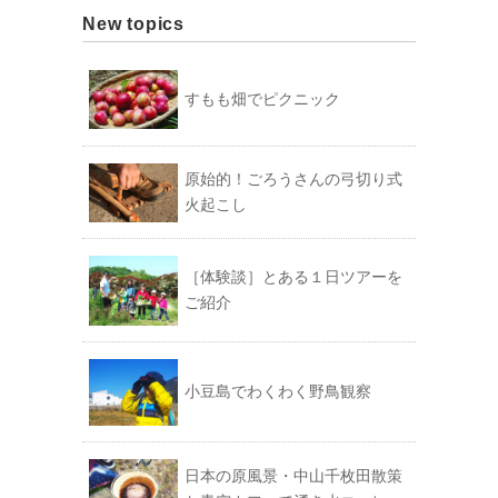
New topics
すもも畑でピクニック
原始的！ごろうさんの弓切り式
火起こし
［体験談］とある１日ツアーを
ご紹介
小豆島でわくわく野鳥観察
日本の原風景・中山千枚田散策