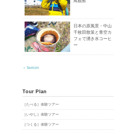
鳥観察
日本の原風景・中山
千枚田散策と青空カ
フェで湧き水コーヒ
ー
＜ favicon
Tour Plan
［たべる］体験ツアー
［いやし］体験ツアー
［つくる］体験ツアー