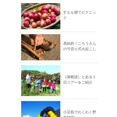
すもも畑でピクニッ
ク
原始的！ごろうさん
の弓切り式火起こし
［体験談］とある１
日ツアーをご紹介
小豆島でわくわく野